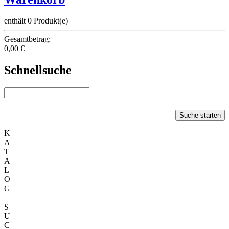
enthält 0 Produkt(e)
Gesamtbetrag:
0,00 €
Schnellsuche
Suche starten
K
A
T
A
L
O
G
S
U
C