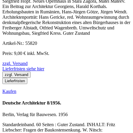
Siegfried Hopf. Neues Opernhaus in Stara Zagora, Matei Mateev.
Ein Beitrag zur Architektur Georgiens, Harald Korthals.
Erholungsbauten in Rumänien, Hans-Jürgen Götze, Jürgen Wendt.
Architektenporträt: Hans Gericke, red. Wohnraumgewinnung durch
denkmalpflegerische Rekonstruktion eines alten Bürgerhauses in der
Freiberger Altstadt, Otfried Wagenbreth. Umweltschutz und
Wohnungsbau, Siegfried Kress. Guter Zustand
Artikel-Nr.: 55820
Preis: 9,00 € inkl. MwSt.
zzgl. Versand
Lieferfristen siehe hier
zzgl. Versand
Lieferfristen
Kaufen
Deutsche Architektur 8/1956.
Berlin, Verlag für Bauwesen. 1956
Standardeinband. 60 Seiten : Guter Zustand. INHALT: Fritz
Liebscher: Fragen der Baukostensenkung. W. Nitsch: