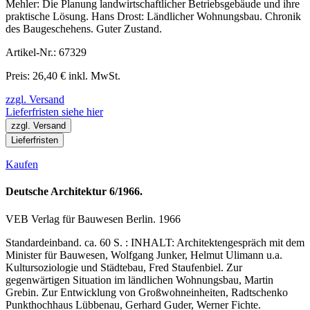
Mehler: Die Planung landwirtschaftlicher Betriebsgebäude und ihre
praktische Lösung. Hans Drost: Ländlicher Wohnungsbau. Chronik
des Baugeschehens. Guter Zustand.
Artikel-Nr.: 67329
Preis: 26,40 € inkl. MwSt.
zzgl. Versand
Lieferfristen siehe hier
zzgl. Versand
Lieferfristen
Kaufen
Deutsche Architektur 6/1966.
VEB Verlag für Bauwesen Berlin. 1966
Standardeinband. ca. 60 S. : INHALT: Architektengespräch mit dem
Minister für Bauwesen, Wolfgang Junker, Helmut Ulimann u.a.
Kultursoziologie und Städtebau, Fred Staufenbiel. Zur
gegenwärtigen Situation im ländlichen Wohnungsbau, Martin
Grebin. Zur Entwicklung von Großwohneinheiten, Radtschenko
Punkthochhaus Lübbenau, Gerhard Guder, Werner Fichte.