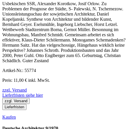
Usbekischen SSR, Alexander Korotkow, Josif Orlow. Zu
Problemen der Prognose der Städte, S- Palewski, N. Tschernezow.
Unionsleistungsschau der sowjetischen Architektur, Daniel
Kopeljanski. Synthese von Architektur und bildender Kunst,
Bernhard Geyer. Eselsmühle, Ingeborg Liebscher, Horst Letzel.
Wettbewerb Stadtzentrum Borna, Gernot Müller. Besonnung im
Wohnungsbau, Manfred Schmidt. Gemeinsam arbeitet es sich
effektiver, Klaus-Dieter Schölermann. Monogames Schemadenken?
Hermann Saitz. Hat das vielgeschossige, Hängehaus wirklich keine
Perspektive? Johannes Schroth. Produktionsbauten und das Jahr
2000, Peter Guhl. Otto Englberger zum 65. Geburtstag, Christian
Schädlich. Guter Zustand
Artikel-Nr.: 55774
Preis: 11,00 € inkl. MwSt.
zzgl. Versand
Lieferfristen siehe hier
zzgl. Versand
Lieferfristen
Kaufen
Deutsche Architektur 9/1970.