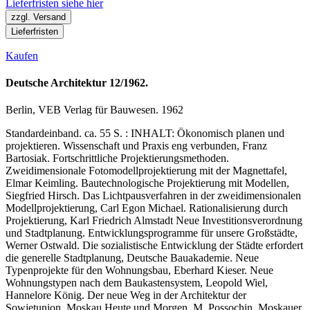
Lieferfristen siehe hier
zzgl. Versand
Lieferfristen
Kaufen
Deutsche Architektur 12/1962.
Berlin, VEB Verlag für Bauwesen. 1962
Standardeinband. ca. 55 S. : INHALT: Ökonomisch planen und
projektieren. Wissenschaft und Praxis eng verbunden, Franz
Bartosiak. Fortschrittliche Projektierungsmethoden.
Zweidimensionale Fotomodellprojektierung mit der Magnettafel,
Elmar Keimling. Bautechnologische Projektierung mit Modellen,
Siegfried Hirsch. Das Lichtpausverfahren in der zweidimensionalen
Modellprojektierung, Carl Egon Michael. Rationalisierung durch
Projektierung, Karl Friedrich Almstadt Neue Investitionsverordnung
und Stadtplanung. Entwicklungsprogramme für unsere Großstädte,
Werner Ostwald. Die sozialistische Entwicklung der Städte erfordert
die generelle Stadtplanung, Deutsche Bauakademie. Neue
Typenprojekte für den Wohnungsbau, Eberhard Kieser. Neue
Wohnungstypen nach dem Baukastensystem, Leopold Wiel,
Hannelore König. Der neue Weg in der Architektur der
Sowjetunion. Moskau Heute und Morgen, M. Possochin. Moskauer