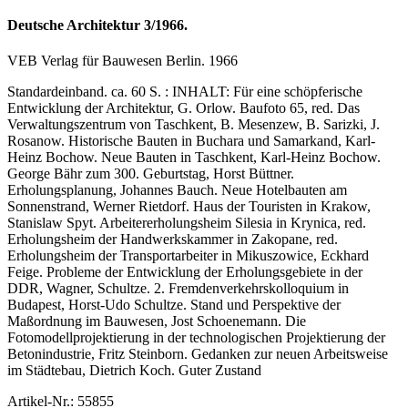
Deutsche Architektur 3/1966.
VEB Verlag für Bauwesen Berlin. 1966
Standardeinband. ca. 60 S. : INHALT: Für eine schöpferische
Entwicklung der Architektur, G. Orlow. Baufoto 65, red. Das
Verwaltungszentrum von Taschkent, B. Mesenzew, B. Sarizki, J.
Rosanow. Historische Bauten in Buchara und Samarkand, Karl-
Heinz Bochow. Neue Bauten in Taschkent, Karl-Heinz Bochow.
George Bähr zum 300. Geburtstag, Horst Büttner.
Erholungsplanung, Johannes Bauch. Neue Hotelbauten am
Sonnenstrand, Werner Rietdorf. Haus der Touristen in Krakow,
Stanislaw Spyt. Arbeitererholungsheim Silesia in Krynica, red.
Erholungsheim der Handwerkskammer in Zakopane, red.
Erholungsheim der Transportarbeiter in Mikuszowice, Eckhard
Feige. Probleme der Entwicklung der Erholungsgebiete in der
DDR, Wagner, Schultze. 2. Fremdenverkehrskolloquium in
Budapest, Horst-Udo Schultze. Stand und Perspektive der
Maßordnung im Bauwesen, Jost Schoenemann. Die
Fotomodellprojektierung in der technologischen Projektierung der
Betonindustrie, Fritz Steinborn. Gedanken zur neuen Arbeitsweise
im Städtebau, Dietrich Koch. Guter Zustand
Artikel-Nr.: 55855