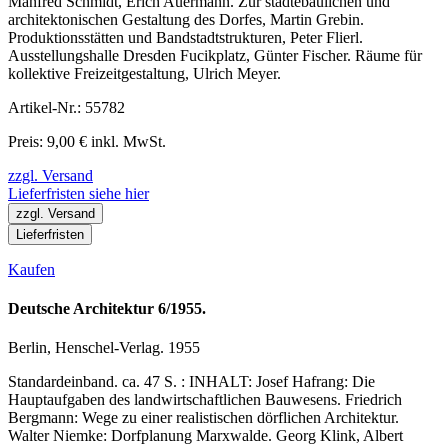
Manfred Schmidt, Erich Auermann. Zur städtebaulichen und
architektonischen Gestaltung des Dorfes, Martin Grebin.
Produktionsstätten und Bandstadtstrukturen, Peter Flierl.
Ausstellungshalle Dresden Fucikplatz, Günter Fischer. Räume für
kollektive Freizeitgestaltung, Ulrich Meyer.
Artikel-Nr.: 55782
Preis: 9,00 € inkl. MwSt.
zzgl. Versand
Lieferfristen siehe hier
zzgl. Versand
Lieferfristen
Kaufen
Deutsche Architektur 6/1955.
Berlin, Henschel-Verlag. 1955
Standardeinband. ca. 47 S. : INHALT: Josef Hafrang: Die
Hauptaufgaben des landwirtschaftlichen Bauwesens. Friedrich
Bergmann: Wege zu einer realistischen dörflichen Architektur.
Walter Niemke: Dorfplanung Marxwalde. Georg Klink, Albert