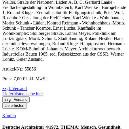
Weißer. Straße der Nationen: Läden A, B, C, Gerhard Laake -
Freiflächengestaltung im Wohnbereich, KarI Wienke - Bürogebäude
1, Roland Kluge - Zentralinstitut für Fertigungstechnik, Peter Wolf.
Rosenhof: Gestaltung der Freiflächen, KarI Wienke - Wohnbauten,
Moritz Schunk - Läden, Konrad Reimann - Wohnhochhaus, Moritz
Schunk - Tanzbar Kosmos, Ernst Lucha. Kaufhalle im
Wohnkomplex Stollberger Straße, Lothar Meyer. Poliklinik am
Lortzingplatz, Moritz Schunk. Stadtplanung, Roland Nestler. Haus
der Industrieverwaltungen, Roland Kluge. Hauptpostamt, Hermann
Lücke. KOM-Bahnhof, Johannes Meyer. Architekturwettbewerb
Industrielles Bauen 1965, red. Reiseskizzen aus der CSSR, Werner
Lonitz. Guter Zustand.
Artikel-Nr.: 55856
Preis: 7,00 € inkl. MwSt.
zzgl. Versand
Lieferfristen siehe hier
zzgl. Versand
Lieferfristen
Kaufen
Deutsche Architektur 4/1972. THEMA: Mensch, Gesundheit,