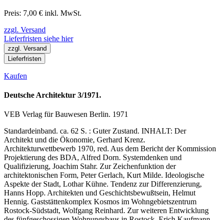
Preis: 7,00 € inkl. MwSt.
zzgl. Versand
Lieferfristen siehe hier
zzgl. Versand
Lieferfristen
Kaufen
Deutsche Architektur 3/1971.
VEB Verlag für Bauwesen Berlin. 1971
Standardeinband. ca. 62 S. : Guter Zustand. INHALT: Der
Architekt und die Ökonomie, Gerhard Krenz.
Architekturwettbewerb 1970, red. Aus dem Bericht der Kommission
Projektierung des BDA, Alfred Dorn. Systemdenken und
Qualifizierung, Joachim Stahr. Zur Zeichenfunktion der
architektonischen Form, Peter Gerlach, Kurt Milde. Ideologische
Aspekte der Stadt, Lothar Kühne. Tendenz zur Differenzierung,
Hanns Hopp. Architekten und Geschichtsbewußtsein, Helmut
Hennig. Gaststättenkomplex Kosmos im Wohngebietszentrum
Rostock-Südstadt, Wolfgang Reinhard. Zur weiteren Entwicklung
des fünfgeschossigen Wohnungsbaus in Rostock, Erich Kaufmann.