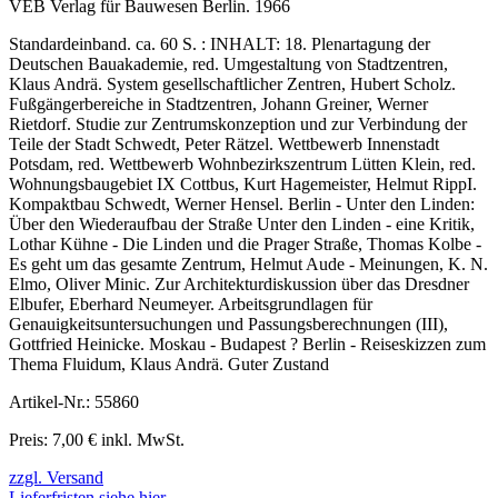
VEB Verlag für Bauwesen Berlin. 1966
Standardeinband. ca. 60 S. : INHALT: 18. Plenartagung der
Deutschen Bauakademie, red. Umgestaltung von Stadtzentren,
Klaus Andrä. System gesellschaftlicher Zentren, Hubert Scholz.
Fußgängerbereiche in Stadtzentren, Johann Greiner, Werner
Rietdorf. Studie zur Zentrumskonzeption und zur Verbindung der
Teile der Stadt Schwedt, Peter Rätzel. Wettbewerb Innenstadt
Potsdam, red. Wettbewerb Wohnbezirkszentrum Lütten Klein, red.
Wohnungsbaugebiet IX Cottbus, Kurt Hagemeister, Helmut RippI.
Kompaktbau Schwedt, Werner Hensel. Berlin - Unter den Linden:
Über den Wiederaufbau der Straße Unter den Linden - eine Kritik,
Lothar Kühne - Die Linden und die Prager Straße, Thomas Kolbe -
Es geht um das gesamte Zentrum, Helmut Aude - Meinungen, K. N.
Elmo, Oliver Minic. Zur Architekturdiskussion über das Dresdner
Elbufer, Eberhard Neumeyer. Arbeitsgrundlagen für
Genauigkeitsuntersuchungen und Passungsberechnungen (III),
Gottfried Heinicke. Moskau - Budapest ? Berlin - Reiseskizzen zum
Thema Fluidum, Klaus Andrä. Guter Zustand
Artikel-Nr.: 55860
Preis: 7,00 € inkl. MwSt.
zzgl. Versand
Lieferfristen siehe hier