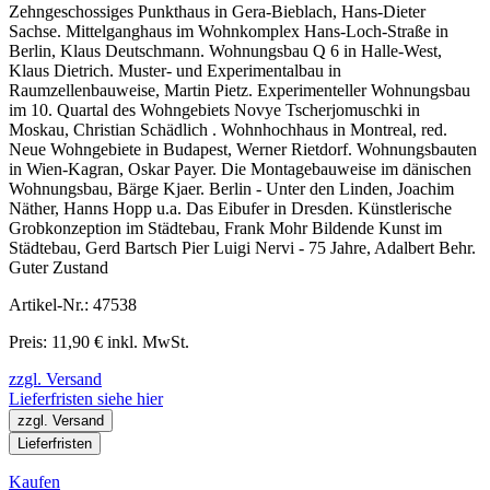
Zehngeschossiges Punkthaus in Gera-Bieblach, Hans-Dieter
Sachse. Mittelganghaus im Wohnkomplex Hans-Loch-Straße in
Berlin, Klaus Deutschmann. Wohnungsbau Q 6 in Halle-West,
Klaus Dietrich. Muster- und Experimentalbau in
Raumzellenbauweise, Martin Pietz. Experimenteller Wohnungsbau
im 10. Quartal des Wohngebiets Novye Tscherjomuschki in
Moskau, Christian Schädlich . Wohnhochhaus in Montreal, red.
Neue Wohngebiete in Budapest, Werner Rietdorf. Wohnungsbauten
in Wien-Kagran, Oskar Payer. Die Montagebauweise im dänischen
Wohnungsbau, Bärge Kjaer. Berlin - Unter den Linden, Joachim
Näther, Hanns Hopp u.a. Das Eibufer in Dresden. Künstlerische
Grobkonzeption im Städtebau, Frank Mohr Bildende Kunst im
Städtebau, Gerd Bartsch Pier Luigi Nervi - 75 Jahre, Adalbert Behr.
Guter Zustand
Artikel-Nr.: 47538
Preis: 11,90 € inkl. MwSt.
zzgl. Versand
Lieferfristen siehe hier
zzgl. Versand
Lieferfristen
Kaufen