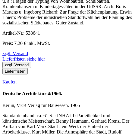
u. a.: Fragen der Typung von Wohnbauten, Schulbauten,
Krankenhäusern u. Kindertagesstäten in der UdSSR. Arch. Boris
Martens u. Ingeborg Richard: Zur Frage der Küchenplanung. Erwin
Thiem: Probleme der industriellen Standortwahl bei der Planung des
sozialistischen Städtebaues. Guter Zustand.
Artikel-Nr.: 538641
Preis: 7,20 € inkl. MwSt.
zzgl. Versand
Lieferfristen siehe hier
zzgl. Versand
Lieferfristen
Kaufen
Deutsche Architektur 4/1966.
Berlin, VEB Verlag für Bauwesen. 1966
Standardeinband. ca. 61 S. : INHALT: Parteilichkeit und
künstlerische Meisterschaft, Benny Heumann, Gerhard Krenz. Der
Aufbau von Karl-Marx-Stadt - ein Werk der Einheit der
Arbeiterklasse, Kurt Müller. Die Atmosphäre der Stadt, Rudolf