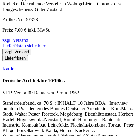
Radicke: Der ruhende Verkehr in Wohngebieten. Chronik des
Baugeschehens. Guter Zustand
Artikel-Nr.: 67328
Preis: 7,00 € inkl. MwSt.
zzgl. Versand
Lieferfristen siehe hier
zzgl. Versand
Lieferfristen
Kaufen
Deutsche Architektur 10/1962.
VEB Verlag für Bauwesen Berlin. 1962
Standardeinband. ca. 70 S. : INHALT: 10 Jahre BDA - Interview
mit dem Präsidenten des Bundes Deutscher Architekten. Karl-Marx-
Stadt, Walter Pester. Rostock. Magdeburg. Eisenhüttenstadt, Herbert
Härtel. Hoyerswerda-Neustadt, Rudolf Hamburger. Bauten der
Industrie. Kompaktbau Leinefelde. Flachglaskombinat Torgau, Peter
Kluge. Porzellanwerk Kahla, Helmut Köckeritz.
Schmierölerweiterungswerk Lützkendorf, Günter Neumann.