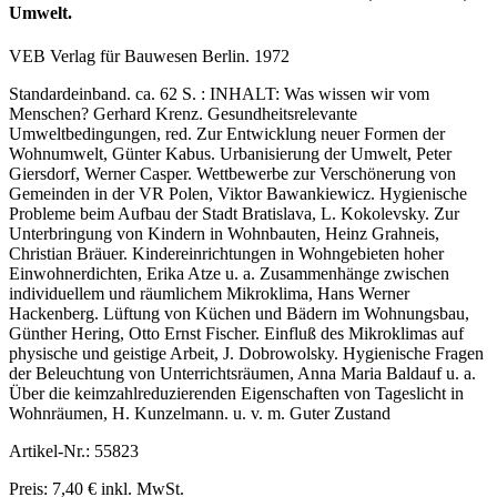
Umwelt.
VEB Verlag für Bauwesen Berlin. 1972
Standardeinband. ca. 62 S. : INHALT: Was wissen wir vom
Menschen? Gerhard Krenz. Gesundheitsrelevante
Umweltbedingungen, red. Zur Entwicklung neuer Formen der
Wohnumwelt, Günter Kabus. Urbanisierung der Umwelt, Peter
Giersdorf, Werner Casper. Wettbewerbe zur Verschönerung von
Gemeinden in der VR Polen, Viktor Bawankiewicz. Hygienische
Probleme beim Aufbau der Stadt Bratislava, L. Kokolevsky. Zur
Unterbringung von Kindern in Wohnbauten, Heinz Grahneis,
Christian Bräuer. Kindereinrichtungen in Wohngebieten hoher
Einwohnerdichten, Erika Atze u. a. Zusammenhänge zwischen
individuellem und räumlichem Mikroklima, Hans Werner
Hackenberg. Lüftung von Küchen und Bädern im Wohnungsbau,
Günther Hering, Otto Ernst Fischer. Einfluß des Mikroklimas auf
physische und geistige Arbeit, J. Dobrowolsky. Hygienische Fragen
der Beleuchtung von Unterrichtsräumen, Anna Maria Baldauf u. a.
Über die keimzahlreduzierenden Eigenschaften von Tageslicht in
Wohnräumen, H. Kunzelmann. u. v. m. Guter Zustand
Artikel-Nr.: 55823
Preis: 7,40 € inkl. MwSt.