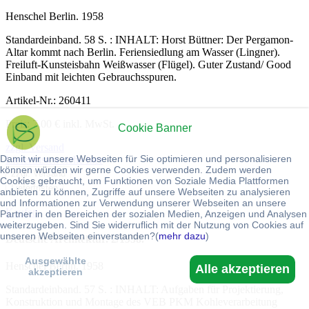
Henschel Berlin. 1958
Standardeinband. 58 S. : INHALT: Horst Büttner: Der Pergamon-
Altar kommt nach Berlin. Feriensiedlung am Wasser (Lingner).
Freiluft-Kunsteisbahn Weißwasser (Flügel). Guter Zustand/ Good
Einband mit leichten Gebrauchsspuren.
Artikel-Nr.: 260411
Preis: 7,00 € inkl. MwSt.
Cookie Banner
zzgl. Versand
Damit wir unsere Webseiten für Sie optimieren und personalisieren
Lieferfristen siehe hier
können würden wir gerne Cookies verwenden. Zudem werden
zzgl. Versand
Cookies gebraucht, um Funktionen von Soziale Media Plattformen
Lieferfristen
anbieten zu können, Zugriffe auf unsere Webseiten zu analysieren
und Informationen zur Verwendung unserer Webseiten an unsere
Kaufen
Partner in den Bereichen der sozialen Medien, Anzeigen und Analysen
weiterzugeben. Sind Sie widerruflich mit der Nutzung von Cookies auf
unseren Webseiten einverstanden?(
mehr dazu
)
Deutsche Architektur. 2/1958.
Ausgewählte
Henschel Berlin. 1958
Alle akzeptieren
akzeptieren
Standardeinband. 57 S. : INHALT: Aufgaben für Projektierung,
Konstruktion und Montage des VEB PKM Kohleverarbeitung