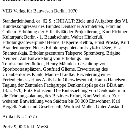
VEB Verlag für Bauwesen Berlin. 1970
Standardeinband. ca. 62 S. : INHALT: Ziele und Aufgaben des VI.
Bundeskongresses des Bundes Deutscher Architekten, Edmund
Collein. Erhöhung der Effektivität der Projektierung, Kurt Fichtner.
Kulturpark Berlin - 1. Bauabschnitt, Walter Hinkefuß.
Erholungsschwerpunkt Helme-Talsperre Kelbra, Ernst Proske, Kurt
Brandenburger. Neues Erholungsgebiet am Issyk-Kul-See, Elsa
Snamenskaja. Erholungszentrum Talsperre Spremberg, Brigitte
Neubert. Zur Entwicklung von Erholungs- und
Touristenunterkünften, Henry Männich. Gestaltung von
Sportbootrastplätzen, Gottfried Glieme. Erweiterung des
Urlauberdorfes Klink, Manfred Lüdke. Erweiterung eines
Ferienheimes - Haus Aktivist in Oberwiesenthal, Hanns Haueisen.
Tagung der Zentralen Fachgruppe Denkmalspflege des BDA am
13.5.1970, Fritz Rothstein. Die Einbeziehung von Denkmälern in
die Erholungsplanung des Bezirkes Erfurt, Kurt Weinrich. Zur
weiteren Entwicklung von Städten bis 50 000 Einwohner, Karl
Bergelt. Natur und Gesellschaft, Winfried Müller. Guter Zustand
Artikel-Nr.: 55775
Preis: 9,90 € inkl. MwSt.