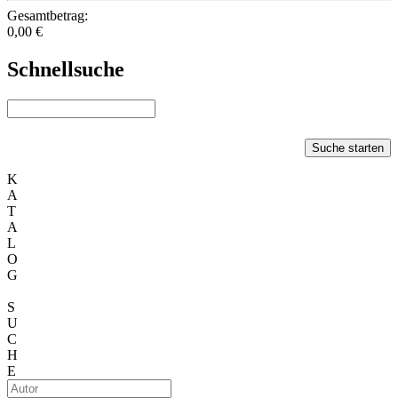
Gesamtbetrag:
0,00 €
Schnellsuche
Suche starten
K
A
T
A
L
O
G
S
U
C
H
E