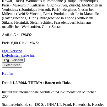
Kawai, Tokio). Wohnhaus in Pomponne (Groupe Périphériques,
Paris). Museum in Kalkriese (Gigon-Guyer, Zürich). Mediothek in
Venissieux (Dominique Perrault, Paris). Berghaus Niesen bei
Mülenen (Aebi & Vincent, Bern). Produktionshalle in Maranello
(Fiatengineering, Turin). Bürogebäude in Espoo (Antti-Matti
Siikala, Helsinki). Stefan Schäfer: Fassadenoberflächen aus
metallischen Werkstoffen. Guter Zustand
Artikel-Nr.: 139492
Preis: 6,00 € inkl. MwSt.
zzgl. Versand
Lieferfristen siehe hier
zzgl. Versand
Lieferfristen
Kaufen
Detail 1-2/2004. THEMA: Bauen mit Holz.
Institut für internationale Architektur-Dokumentation München.
2004
Standardeinband. ca. 130 S. : INHALT: Frank Kaltenbach: Kosolec