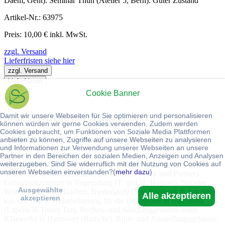
Daem, Gent). Seminar Thun (Atelier 5, Bern). Guter Zustand
Artikel-Nr.: 63975
Preis: 10,00 € inkl. MwSt.
zzgl. Versand
Lieferfristen siehe hier
zzgl. Versand
Lieferfristen
Cookie Banner
Kaufen
Damit wir unsere Webseiten für Sie optimieren und personalisieren
Detail 1/1994. THEMA: Sichtmauerwerk.
können würden wir gerne Cookies verwenden. Zudem werden
Cookies gebraucht, um Funktionen von Soziale Media Plattformen
Institut für internationale Architektur-Dokumentation München.
anbieten zu können, Zugriffe auf unsere Webseiten zu analysieren
1994
und Informationen zur Verwendung unserer Webseiten an unsere
Partner in den Bereichen der sozialen Medien, Anzeigen und Analysen
weiterzugeben. Sind Sie widerruflich mit der Nutzung von Cookies auf
Standardeinband. 94 S. : INHALT: Wohnhaus in Mexiko (Albin).
unseren Webseiten einverstanden?(
mehr dazu
)
Schule für Sprachbehinderte, Eichstätt (Schunck und Partner).
Geimeindezentrum in Regensburg (T. und H. Hugues). Sozialer
Ausgewählte
Wohnungsbau in Haarlem, Niederlande (Van Sambeek & van Veen,
Alle akzeptieren
akzeptieren
van der Erve). Wohnbebauung für die Olympiade in Barcelona
(Lapena & Torres Tur). Rechen- und Sandfanggebäude eines
Klärwerks in Hannover (Ramcke). Büro- und Ausstellungsgebäude