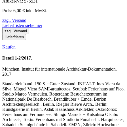
Artikel-Nr.: 575531
Preis: 6,00 € inkl. MwSt.
zzgl. Versand
Lieferfristen siehe hier
zzgl. Versand
Lieferfristen
Kaufen
Detail 1-2/2017.
München, Institut für internationale Architektur-Dokumentation.
2017
Standardeinband. 150 S. : Guter Zustand. INHALT: Ines Viera da
Silva, Miguel Viera SAMI-arquitectos, Setubal: Ferienhaus auf Pico.
Studio Marco Vermeulen, Rotterdam: Besucherzentrum im
Nationalpark De Biesbosch. Brandlhuber + Emde, Burlon
Architektengesellsch., Berlin, Riegler Riewe Arch., Berlin:
Kunstgalerie in Berlin. Aslak Haanshuss Arkitekter, Oslo/Roros:
Ferienhaus am Fermundsee. Shingo Masuda + Katsuhisa Otsubo
Architects, Tokio: Ferienhaus mit Studio in Funabashi. Harquitectes,
Sabadell: Schulgebäude in Sabadell. EM2N, Zürich: Hochschule