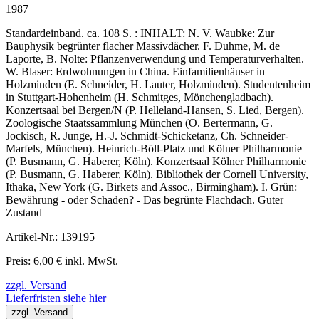
1987
Standardeinband. ca. 108 S. : INHALT: N. V. Waubke: Zur
Bauphysik begrünter flacher Massivdächer. F. Duhme, M. de
Laporte, B. Nolte: Pflanzenverwendung und Temperaturverhalten.
W. Blaser: Erdwohnungen in China. Einfamilienhäuser in
Holzminden (E. Schneider, H. Lauter, Holzminden). Studentenheim
in Stuttgart-Hohenheim (H. Schmitges, Mönchengladbach).
Konzertsaal bei Bergen/N (P. Helleland-Hansen, S. Lied, Bergen).
Zoologische Staatssammlung München (O. Bertermann, G.
Jockisch, R. Junge, H.-J. Schmidt-Schicketanz, Ch. Schneider-
Marfels, München). Heinrich-Böll-Platz und Kölner Philharmonie
(P. Busmann, G. Haberer, Köln). Konzertsaal Kölner Philharmonie
(P. Busmann, G. Haberer, Köln). Bibliothek der Cornell University,
Ithaka, New York (G. Birkets and Assoc., Birmingham). I. Grün:
Bewährung - oder Schaden? - Das begrünte Flachdach. Guter
Zustand
Artikel-Nr.: 139195
Preis: 6,00 € inkl. MwSt.
zzgl. Versand
Lieferfristen siehe hier
zzgl. Versand