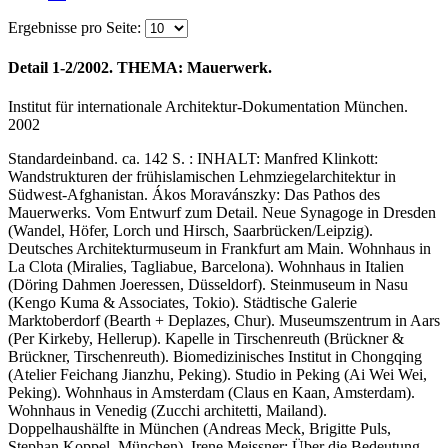
Ergebnisse pro Seite:
Detail 1-2/2002. THEMA: Mauerwerk.
Institut für internationale Architektur-Dokumentation München.
2002
Standardeinband. ca. 142 S. : INHALT: Manfred Klinkott:
Wandstrukturen der frühislamischen Lehmziegelarchitektur in
Südwest-Afghanistan. Ákos Moravánszky: Das Pathos des
Mauerwerks. Vom Entwurf zum Detail. Neue Synagoge in Dresden
(Wandel, Höfer, Lorch und Hirsch, Saarbrücken/Leipzig).
Deutsches Architekturmuseum in Frankfurt am Main. Wohnhaus in
La Clota (Miralies, Tagliabue, Barcelona). Wohnhaus in Italien
(Döring Dahmen Joeressen, Düsseldorf). Steinmuseum in Nasu
(Kengo Kuma & Associates, Tokio). Städtische Galerie
Marktoberdorf (Bearth + Deplazes, Chur). Museumszentrum in Aars
(Per Kirkeby, Hellerup). Kapelle in Tirschenreuth (Brückner &
Brückner, Tirschenreuth). Biomedizinisches Institut in Chongqing
(Atelier Feichang Jianzhu, Peking). Studio in Peking (Ai Wei Wei,
Peking). Wohnhaus in Amsterdam (Claus en Kaan, Amsterdam).
Wohnhaus in Venedig (Zucchi architetti, Mailand).
Doppelhaushälfte in München (Andreas Meck, Brigitte Puls,
Stephan Koppel, München). Irene Meissner: Über die Bedeutung