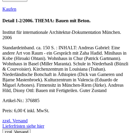
Kaufen
Detail 1-2/2006. THEMA: Bauen mit Beton.
Institut für internationale Architektur-Dokumentation München.
2006
Standardeinband. ca. 150 S. : INHALT: Andreas Gabriel: Eine
andere Art von Raum - ein Gespräch mit Zaha Hadid. Minihaus in
Kobe (Hiroaki Ohtani). Wohnhaus in Chur (Patrick Gartmann).
Wohnhaus in Basel (Miller Maranta). Schule in Niederhasli (Bünzli
& Courvoisier). Kirchenzentrum in Louisiana (Trahan).
Niederländische Botschaft in Äthiopien (Dick van Gameren und
Bjarne Mastenbroek). Kulturzentrum in Valencia (Eduardo de
Miguel Arbones). Firmensitz in München-Riem (Jürke). Andreas
Hild, Diony Ottl: Bauen mit Fertigteilen. Guter Zustand
Artikel-Nr.: 376885
Preis: 6,00 € inkl. MwSt.
zzgl. Versand
Lieferfristen siehe hier
zzgl. Versand