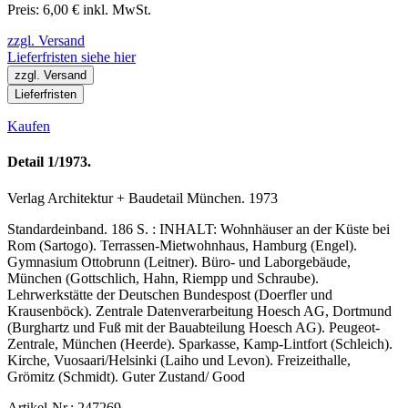
Preis: 6,00 € inkl. MwSt.
zzgl. Versand
Lieferfristen siehe hier
zzgl. Versand
Lieferfristen
Kaufen
Detail 1/1973.
Verlag Architektur + Baudetail München. 1973
Standardeinband. 186 S. : INHALT: Wohnhäuser an der Küste bei
Rom (Sartogo). Terrassen-Mietwohnhaus, Hamburg (Engel).
Gymnasium Ottobrunn (Leitner). Büro- und Laborgebäude,
München (Gottschlich, Hahn, Riempp und Schraube).
Lehrwerkstätte der Deutschen Bundespost (Doerfler und
Krausenböck). Zentrale Datenverarbeitung Hoesch AG, Dortmund
(Burghartz und Fuß mit der Bauabteilung Hoesch AG). Peugeot-
Zentrale, München (Heerde). Sparkasse, Kamp-Lintfort (Schleich).
Kirche, Vuosaari/Helsinki (Laiho und Levon). Freizeithalle,
Grömitz (Schmidt). Guter Zustand/ Good
Artikel-Nr.: 247269