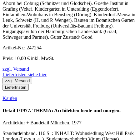
Ahorn bei Coburg (Schnitzer und Glodschei). Goethe-Institut in
Grafing (Velte). Kindergarten in Unteralting (Eggendorfer).
Einfamilien-Wohnhaus in Bensberg (Döring). Kinderdorf-Mensa in
Leuk, Schweiz (H. und P. Wenger). Bauten im Botanischen Garten
der Universität Freiburg (Universitäts-Bauamt Freiburg).
Eingangspavillon der Hamburgischen Landesbank (Graaf,
Schweger und Partner). Guter Zustand/ Good
Artikel-Nr.: 247254
Preis: 10,00 € inkl. MwSt.
zzgl. Versand
Lieferfristen siehe hier
zzgl. Versand
Lieferfristen
Kaufen
Detail 1/1977. THEMA: Architekten heute und morgen.
Architektur + Baudetail München. 1977
Standardeinband. 116 S. : INHALT: Wohnsiedlung West Hill Park
London (Levy u. a. ). Studentenwohnheim Virum (Hersaa).