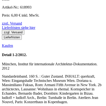
Artikel-Nr.: 618993
Preis: 6,00 € inkl. MwSt.
zzgl. Versand
Lieferfristen siehe hier
zzgl. Versand
Lieferfristen
Kaufen
Detail 1-2/2012.
München, Institut für internationale Architektur-Dokumentation.
2012
Standardeinband. 160 S. : Guter Zustand. INHALT: querkraft,
Wien: Eingangshalle Technisches Museum Wien. Doriana u.
Massimiliano Fuksas, Rom: Armani Fifth Avenue in New York. 2b
archictectes, Lausanne: Wohnhaus in ehemal. Kornspeicher in
Echandes. Bernardo Bader, Dornbirn: Kindergarten in Bizau.
ludloff + ludloff Arch., Berlin: Turnhalle in Berlin. Aterliers Jean
Nouvel, Paris: Konzerthaus in Kopenhagen.