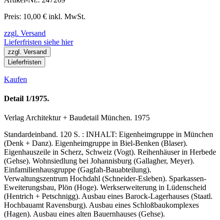
Preis: 10,00 € inkl. MwSt.
zzgl. Versand
Lieferfristen siehe hier
zzgl. Versand
Lieferfristen
Kaufen
Detail 1/1975.
Verlag Architektur + Baudetail München. 1975
Standardeinband. 120 S. : INHALT: Eigenheimgruppe in München
(Denk + Danz). Eigenheimgruppe in Biel-Benken (Blaser).
Eigenhauszeile in Scherz, Schweiz (Vogt). Reihenhäuser in Herbede
(Gehse). Wohnsiedlung bei Johannisburg (Gallagher, Meyer).
Einfamilienhausgruppe (Gagfah-Bauabteilung).
Verwaltungszentrum Hochdahl (Schneider-Esleben). Sparkassen-
Eweiterungsbau, Plön (Hoge). Werkserweiterung in Lüdenscheid
(Hentrich + Petschnigg). Ausbau eines Barock-Lagerhauses (Staatl.
Hochbauamt Ravensburg). Ausbau eines Schloßbaukomplexes
(Hagen). Ausbau eines alten Bauernhauses (Gehse).