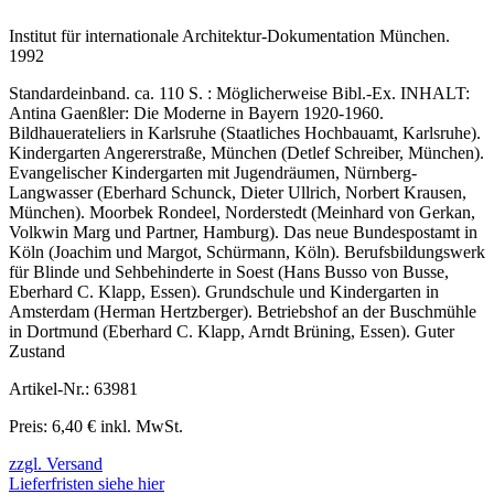
Institut für internationale Architektur-Dokumentation München.
1992
Standardeinband. ca. 110 S. : Möglicherweise Bibl.-Ex. INHALT:
Antina Gaenßler: Die Moderne in Bayern 1920-1960.
Bildhauerateliers in Karlsruhe (Staatliches Hochbauamt, Karlsruhe).
Kindergarten Angererstraße, München (Detlef Schreiber, München).
Evangelischer Kindergarten mit Jugendräumen, Nürnberg-
Langwasser (Eberhard Schunck, Dieter Ullrich, Norbert Krausen,
München). Moorbek Rondeel, Norderstedt (Meinhard von Gerkan,
Volkwin Marg und Partner, Hamburg). Das neue Bundespostamt in
Köln (Joachim und Margot, Schürmann, Köln). Berufsbildungswerk
für Blinde und Sehbehinderte in Soest (Hans Busso von Busse,
Eberhard C. Klapp, Essen). Grundschule und Kindergarten in
Amsterdam (Herman Hertzberger). Betriebshof an der Buschmühle
in Dortmund (Eberhard C. Klapp, Arndt Brüning, Essen). Guter
Zustand
Artikel-Nr.: 63981
Preis: 6,40 € inkl. MwSt.
zzgl. Versand
Lieferfristen siehe hier