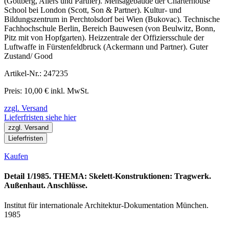
(Gottberg, Allers und Partner). Mensagebäude der Charterhouse
School bei London (Scott, Son & Partner). Kultur- und
Bildungszentrum in Perchtolsdorf bei Wien (Bukovac). Technische
Fachhochschule Berlin, Bereich Bauwesen (von Beulwitz, Bonn,
Pitz mit von Hopfgarten). Heizzentrale der Offiziersschule der
Luftwaffe in Fürstenfeldbruck (Ackermann und Partner). Guter
Zustand/ Good
Artikel-Nr.: 247235
Preis: 10,00 € inkl. MwSt.
zzgl. Versand
Lieferfristen siehe hier
zzgl. Versand
Lieferfristen
Kaufen
Detail 1/1985. THEMA: Skelett-Konstruktionen: Tragwerk.
Außenhaut. Anschlüsse.
Institut für internationale Architektur-Dokumentation München.
1985