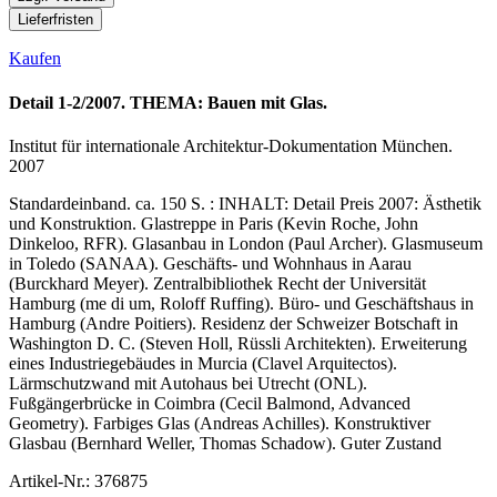
Lieferfristen
Kaufen
Detail 1-2/2007. THEMA: Bauen mit Glas.
Institut für internationale Architektur-Dokumentation München.
2007
Standardeinband. ca. 150 S. : INHALT: Detail Preis 2007: Ästhetik
und Konstruktion. Glastreppe in Paris (Kevin Roche, John
Dinkeloo, RFR). Glasanbau in London (Paul Archer). Glasmuseum
in Toledo (SANAA). Geschäfts- und Wohnhaus in Aarau
(Burckhard Meyer). Zentralbibliothek Recht der Universität
Hamburg (me di um, Roloff Ruffing). Büro- und Geschäftshaus in
Hamburg (Andre Poitiers). Residenz der Schweizer Botschaft in
Washington D. C. (Steven Holl, Rüssli Architekten). Erweiterung
eines Industriegebäudes in Murcia (Clavel Arquitectos).
Lärmschutzwand mit Autohaus bei Utrecht (ONL).
Fußgängerbrücke in Coimbra (Cecil Balmond, Advanced
Geometry). Farbiges Glas (Andreas Achilles). Konstruktiver
Glasbau (Bernhard Weller, Thomas Schadow). Guter Zustand
Artikel-Nr.: 376875