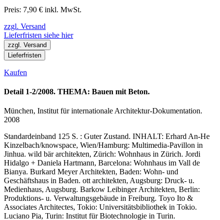
Preis: 7,90 € inkl. MwSt.
zzgl. Versand
Lieferfristen siehe hier
zzgl. Versand
Lieferfristen
Kaufen
Detail 1-2/2008. THEMA: Bauen mit Beton.
München, Institut für internationale Architektur-Dokumentation.
2008
Standardeinband 125 S. : Guter Zustand. INHALT: Erhard An-He
Kinzelbach/knowspace, Wien/Hamburg: Multimedia-Pavillon in
Jinhua. wild bär architekten, Zürich: Wohnhaus in Zürich. Jordi
Hidalgo + Daniela Hartmann, Barcelona: Wohnhaus im Vall de
Bianya. Burkard Meyer Architekten, Baden: Wohn- und
Geschäftshaus in Baden. ott architekten, Augsburg: Druck- u.
Medienhaus, Augsburg. Barkow Leibinger Architekten, Berlin:
Produktions- u. Verwaltungsgebäude in Freiburg. Toyo Ito &
Associates Architectes, Tokio: Universitätsbibliothek in Tokio.
Luciano Pia, Turin: Institut für Biotechnologie in Turin.