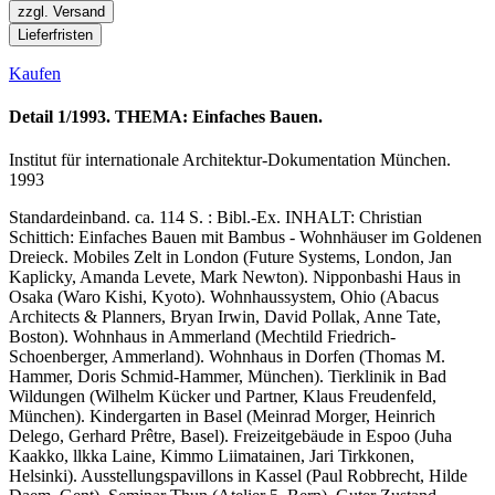
zzgl. Versand
Lieferfristen
Kaufen
Detail 1/1993. THEMA: Einfaches Bauen.
Institut für internationale Architektur-Dokumentation München.
1993
Standardeinband. ca. 114 S. : Bibl.-Ex. INHALT: Christian
Schittich: Einfaches Bauen mit Bambus - Wohnhäuser im Goldenen
Dreieck. Mobiles Zelt in London (Future Systems, London, Jan
Kaplicky, Amanda Levete, Mark Newton). Nipponbashi Haus in
Osaka (Waro Kishi, Kyoto). Wohnhaussystem, Ohio (Abacus
Architects & Planners, Bryan Irwin, David Pollak, Anne Tate,
Boston). Wohnhaus in Ammerland (Mechtild Friedrich-
Schoenberger, Ammerland). Wohnhaus in Dorfen (Thomas M.
Hammer, Doris Schmid-Hammer, München). Tierklinik in Bad
Wildungen (Wilhelm Kücker und Partner, Klaus Freudenfeld,
München). Kindergarten in Basel (Meinrad Morger, Heinrich
Delego, Gerhard Prêtre, Basel). Freizeitgebäude in Espoo (Juha
Kaakko, llkka Laine, Kimmo Liimatainen, Jari Tirkkonen,
Helsinki). Ausstellungspavillons in Kassel (Paul Robbrecht, Hilde