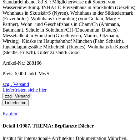
Standardeinband. 83 S. : Möglicherweise mit Spuren von
Wassereinwirkung. INHALT: Freizeithaus in Stockholm (Gezelius).
Wohnhaus in Skutskär/S (Nyren). Wohnhaus in der Südsteiermark
(Enzenhofer). Wohnhaus in Hamburg (von Gerkan, Marg +
Partner). Wohn- und Geschäftshaus in Cham/Ch (Ammann,
Baumann). Schule in Solothurn/CH (Ducommun, Butters).
Messehalle 4 in Frankfurt (Groethuysen, Maurer, Otzmann,
Wirsing). Kioske im Hauptbahnhof München (Fahr, Schaich).
Jugendtagungsstätte Michelrieth (Hugues). Wohnhaus in Kassel
(Steidle, Fritsch). Guter Zustand/ Good
Artikel-Nr.: 288166
Preis: 6,00 € inkl. MwSt.
zzgl. Versand
Lieferfristen siehe hier
zzgl. Versand
Lieferfristen
Kaufen
Detail 1/1987. THEMA: Bepflanzte Dächer.
Institut für internationale Architektur-Dokumentation München.