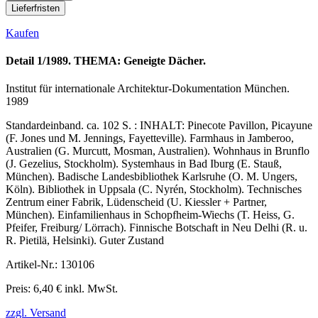
Lieferfristen
Kaufen
Detail 1/1989. THEMA: Geneigte Dächer.
Institut für internationale Architektur-Dokumentation München.
1989
Standardeinband. ca. 102 S. : INHALT: Pinecote Pavillon, Picayune
(F. Jones und M. Jennings, Fayetteville). Farmhaus in Jamberoo,
Australien (G. Murcutt, Mosman, Australien). Wohnhaus in Brunflo
(J. Gezelius, Stockholm). Systemhaus in Bad Iburg (E. Stauß,
München). Badische Landesbibliothek Karlsruhe (O. M. Ungers,
Köln). Bibliothek in Uppsala (C. Nyrén, Stockholm). Technisches
Zentrum einer Fabrik, Lüdenscheid (U. Kiessler + Partner,
München). Einfamilienhaus in Schopfheim-Wiechs (T. Heiss, G.
Pfeifer, Freiburg/ Lörrach). Finnische Botschaft in Neu Delhi (R. u.
R. Pietilä, Helsinki). Guter Zustand
Artikel-Nr.: 130106
Preis: 6,40 € inkl. MwSt.
zzgl. Versand