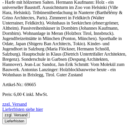
- Harfe mit hölzernen Saiten. Hermann Kaufmann: Holz - ein
universeller Baustoff. Aussichtsturm im Zoo von Helsinki (Ville
Hara, Helsinki). Tribünenüberdachung in Nanterre (Barthélémy &
Grino Architectes, Paris). Zimmerei in Feldkirch (Walter
Unterrainer, Feldkirch). Wohnhaus in Seekirchen (ebner:grömer,
Altheim). Passivreihenhäuser in Dornbirn (Johannes Kaufmann,
Dornbirn). Wohnanlage in Meran (Holzbox Tirol, Innsbruck).
Jugendfreizeitstätte in München (Ponton, München). Sporthalle in
Odate, Japan (Shigeru Ban Architects, Tokio). Kinder- und
Jugendhort in Salzburg (Maria Flöckner, Hermann Schnöll,
Salzburg). Hauptschule in Klaus (Dietrich Untertrifaller Architekten,
Bregenz). Sonderschule in Garbsen (Despang Architekten,
Hannover). Jean-Luc Sandoz, Jan-Erik Schmitt: Vom Molekül zum
Bauwerk. Antonius Lanzinger: Holzblockbauweise heute - ein
Wohnhaus in Brixlegg, Tirol. Guter Zustand
Artikel-Nr.: 69665
Preis: 6,00 € inkl. MwSt.
zzgl. Versand
Lieferfristen siehe hier
zzgl. Versand
Lieferfristen