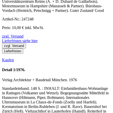
Universitätszentrum Reims (A. + D. Dubard de Gaillarbois).
Motormuseum in Hampshire (Manasseh & Partner). Bürohaus-
Vordach (Hentrich, Petschnigg + Partner). Guter Zustand/ Good
Artikel-Nr.: 247248
Preis: 10,00 € inkl. MwSt.
zzgl. Versand
Lieferfristen siehe hier
zzgl. Versand
Lieferfristen
Kaufen
Detail 1/1976.
Verlag Architektur + Baudetail München. 1976
Standardeinband. 148 S. : INHALT: Einfamilienhaus-Wohnanlage
in Ratingen (Volkamer und Wetzel). Begegnungsstätte Mittelfeld in
Hannover (Hiltmann, Piper, Boltmann). Internationales
Uhrenmuseum in La Chaux-de-Fonds (Zoelly und Haefeli).
Krematorium in Berlin-Ruhleben (J. und R. Rave). Bauernhof bei
Zürich (Heß). Viehzuchthof in Lauterhofen (Haindl). Reiterhof in