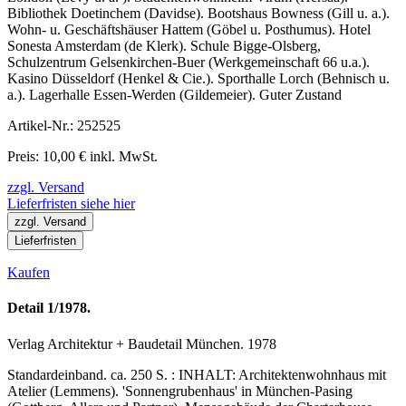
Bibliothek Doetinchem (Davidse). Bootshaus Bowness (Gill u. a.).
Wohn- u. Geschäftshäuser Hattem (Göbel u. Posthumus). Hotel
Sonesta Amsterdam (de Klerk). Schule Bigge-Olsberg,
Schulzentrum Gelsenkirchen-Buer (Werkgemeinschaft 66 u.a.).
Kasino Düsseldorf (Henkel & Cie.). Sporthalle Lorch (Behnisch u.
a.). Lagerhalle Essen-Werden (Gildemeier). Guter Zustand
Artikel-Nr.: 252525
Preis: 10,00 € inkl. MwSt.
zzgl. Versand
Lieferfristen siehe hier
zzgl. Versand
Lieferfristen
Kaufen
Detail 1/1978.
Verlag Architektur + Baudetail München. 1978
Standardeinband. ca. 250 S. : INHALT: Architektenwohnhaus mit
Atelier (Lemmens). 'Sonnengrubenhaus' in München-Pasing