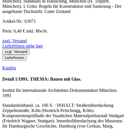
München). Stahlhaus in Harlaching, München (H. Teppert,
München). I. Grün: Regeln für Konstruktion und Sanierung - Der
ausgebaute Dachstuhl. Guter Zustand
Artikel-Nr.: 63971
Preis: 6,40 € inkl. MwSt.
zzgl. Versand
Lieferfristen siehe hier
zzgl. Versand
Lieferfristen
Kaufen
Detail 1/1991. THEMA: Bauen mit Glas.
Institut für internationale Architektur-Dokumentation München.
1991
Standardeinband. ca. 106 S. : INHALT: Straßenüberdachung
Zeppelinstraße, Köln (Hentrich-Petschnigg, Köln).
Komponentenprüfhalle der Staatlichen Materialprüfanstalt Stuttgart
(Friedrich Wagner, Stuttgart). Innenhofüberdachung des Museums
für Hamburgische Geschichte, Hamburg (von Gerkan, Marg,