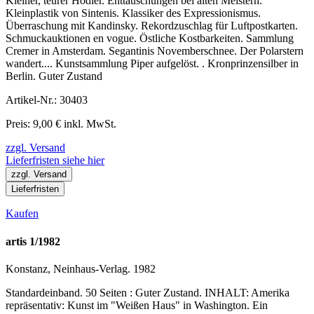
Kleiner, teurer Hodler. Enttäuschungen bei alten Meistern.
Kleinplastik von Sintenis. Klassiker des Expressionismus.
Überraschung mit Kandinsky. Rekordzuschlag für Luftpostkarten.
Schmuckauktionen en vogue. Östliche Kostbarkeiten. Sammlung
Cremer in Amsterdam. Segantinis Novemberschnee. Der Polarstern
wandert.... Kunstsammlung Piper aufgelöst. . Kronprinzensilber in
Berlin. Guter Zustand
Artikel-Nr.: 30403
Preis: 9,00 € inkl. MwSt.
zzgl. Versand
Lieferfristen siehe hier
zzgl. Versand
Lieferfristen
Kaufen
artis 1/1982
Konstanz, Neinhaus-Verlag. 1982
Standardeinband. 50 Seiten : Guter Zustand. INHALT: Amerika
repräsentativ: Kunst im "Weißen Haus" in Washington. Ein