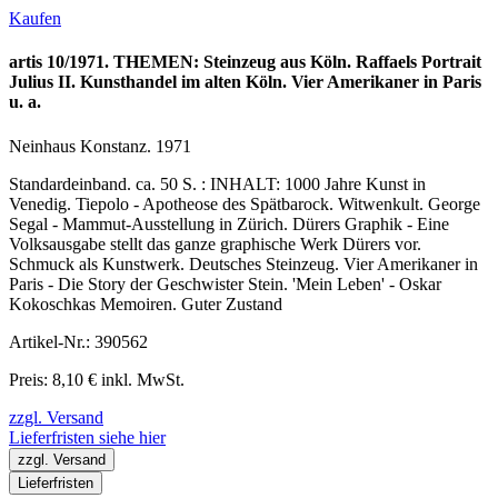
Kaufen
artis 10/1971. THEMEN: Steinzeug aus Köln. Raffaels Portrait
Julius II. Kunsthandel im alten Köln. Vier Amerikaner in Paris
u. a.
Neinhaus Konstanz. 1971
Standardeinband. ca. 50 S. : INHALT: 1000 Jahre Kunst in
Venedig. Tiepolo - Apotheose des Spätbarock. Witwenkult. George
Segal - Mammut-Ausstellung in Zürich. Dürers Graphik - Eine
Volksausgabe stellt das ganze graphische Werk Dürers vor.
Schmuck als Kunstwerk. Deutsches Steinzeug. Vier Amerikaner in
Paris - Die Story der Geschwister Stein. 'Mein Leben' - Oskar
Kokoschkas Memoiren. Guter Zustand
Artikel-Nr.: 390562
Preis: 8,10 € inkl. MwSt.
zzgl. Versand
Lieferfristen siehe hier
zzgl. Versand
Lieferfristen