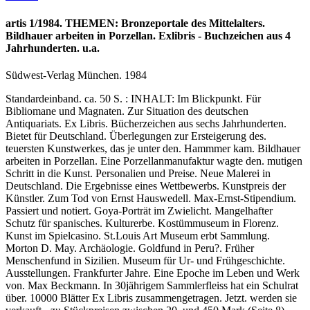
artis 1/1984. THEMEN: Bronzeportale des Mittelalters.
Bildhauer arbeiten in Porzellan. Exlibris - Buchzeichen aus 4
Jahrhunderten. u.a.
Südwest-Verlag München. 1984
Standardeinband. ca. 50 S. : INHALT: Im Blickpunkt. Für
Bibliomane und Magnaten. Zur Situation des deutschen
Antiquariats. Ex Libris. Bücherzeichen aus sechs Jahrhunderten.
Bietet für Deutschland. Überlegungen zur Ersteigerung des.
teuersten Kunstwerkes, das je unter den. Hammmer kam. Bildhauer
arbeiten in Porzellan. Eine Porzellanmanufaktur wagte den. mutigen
Schritt in die Kunst. Personalien und Preise. Neue Malerei in
Deutschland. Die Ergebnisse eines Wettbewerbs. Kunstpreis der
Künstler. Zum Tod von Ernst Hauswedell. Max-Ernst-Stipendium.
Passiert und notiert. Goya-Porträt im Zwielicht. Mangelhafter
Schutz für spanisches. Kulturerbe. Kostümmuseum in Florenz.
Kunst im Spielcasino. St.Louis Art Museum erbt Sammlung.
Morton D. May. Archäologie. Goldfund in Peru?. Früher
Menschenfund in Sizilien. Museum für Ur- und Frühgeschichte.
Ausstellungen. Frankfurter Jahre. Eine Epoche im Leben und Werk
von. Max Beckmann. In 30jährigem Sammlerfleiss hat ein Schulrat
über. 10000 Blätter Ex Libris zusammengetragen. Jetzt. werden sie