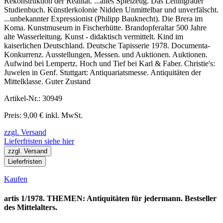
Rekonstruktion der Realität. ...altes Spielzeug. Das Leningrader
Studienbuch. Künstlerkolonie Nidden Unmittelbar und unverfälscht.
...unbekannter Expressionist (Philipp Bauknecht). Die Brera im
Koma. Kunstmuseum in Fischerhütte. Brandopferaltar 500 Jahre
alte Wasserleitung. Kunst - didaktisch vermittelt. Kind im
kaiserlichen Deutschland. Deutsche Tapisserie 1978. Documenta-
Konkurrenz. Ausstellungen, Messen. und Auktionen. Auktionen.
Aufwind bei Lempertz. Hoch und Tief bei Karl & Faber. Christie's:
Juwelen in Genf. Stuttgart: Antiquariatsmesse. Antiquitäten der
Mittelklasse. Guter Zustand
Artikel-Nr.: 30949
Preis: 9,00 € inkl. MwSt.
zzgl. Versand
Lieferfristen siehe hier
zzgl. Versand
Lieferfristen
Kaufen
artis 1/1978. THEMEN: Antiquitäten für jedermann. Bestseller
des Mittelalters.