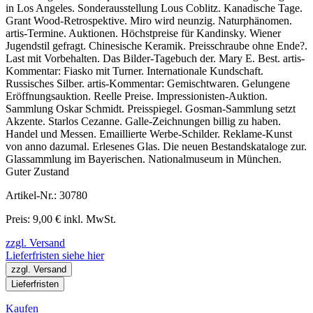
in Los Angeles. Sonderausstellung Lous Coblitz. Kanadische Tage.
Grant Wood-Retrospektive. Miro wird neunzig. Naturphänomen.
artis-Termine. Auktionen. Höchstpreise für Kandinsky. Wiener
Jugendstil gefragt. Chinesische Keramik. Preisschraube ohne Ende?.
Last mit Vorbehalten. Das Bilder-Tagebuch der. Mary E. Best. artis-
Kommentar: Fiasko mit Turner. Internationale Kundschaft.
Russisches Silber. artis-Kommentar: Gemischtwaren. Gelungene
Eröffnungsauktion. Reelle Preise. Impressionisten-Auktion.
Sammlung Oskar Schmidt. Preisspiegel. Gosman-Sammlung setzt
Akzente. Starlos Cezanne. Galle-Zeichnungen billig zu haben.
Handel und Messen. Emaillierte Werbe-Schilder. Reklame-Kunst
von anno dazumal. Erlesenes Glas. Die neuen Bestandskataloge zur.
Glassammlung im Bayerischen. Nationalmuseum in München.
Guter Zustand
Artikel-Nr.: 30780
Preis: 9,00 € inkl. MwSt.
zzgl. Versand
Lieferfristen siehe hier
zzgl. Versand
Lieferfristen
Kaufen