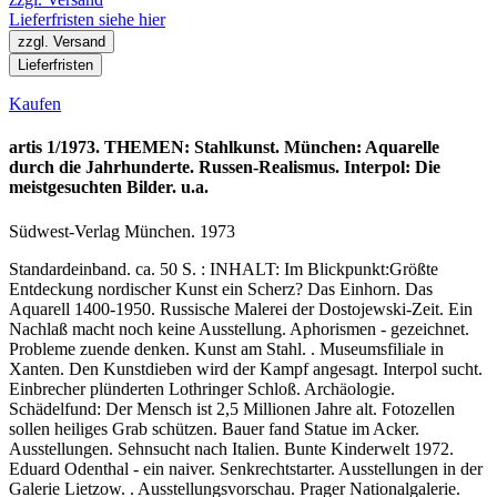
Lieferfristen siehe hier
zzgl. Versand
Lieferfristen
Kaufen
artis 1/1973. THEMEN: Stahlkunst. München: Aquarelle
durch die Jahrhunderte. Russen-Realismus. Interpol: Die
meistgesuchten Bilder. u.a.
Südwest-Verlag München. 1973
Standardeinband. ca. 50 S. : INHALT: Im Blickpunkt:Größte
Entdeckung nordischer Kunst ein Scherz? Das Einhorn. Das
Aquarell 1400-1950. Russische Malerei der Dostojewski-Zeit. Ein
Nachlaß macht noch keine Ausstellung. Aphorismen - gezeichnet.
Probleme zuende denken. Kunst am Stahl. . Museumsfiliale in
Xanten. Den Kunstdieben wird der Kampf angesagt. Interpol sucht.
Einbrecher plünderten Lothringer Schloß. Archäologie.
Schädelfund: Der Mensch ist 2,5 Millionen Jahre alt. Fotozellen
sollen heiliges Grab schützen. Bauer fand Statue im Acker.
Ausstellungen. Sehnsucht nach Italien. Bunte Kinderwelt 1972.
Eduard Odenthal - ein naiver. Senkrechtstarter. Ausstellungen in der
Galerie Lietzow. . Ausstellungsvorschau. Prager Nationalgalerie.