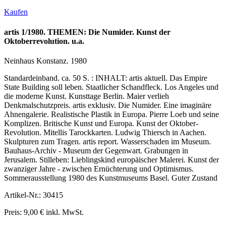
Kaufen
artis 1/1980. THEMEN: Die Numider. Kunst der
Oktoberrevolution. u.a.
Neinhaus Konstanz. 1980
Standardeinband. ca. 50 S. : INHALT: artis aktuell. Das Empire
State Building soll leben. Staatlicher Schandfleck. Los Angeles und
die moderne Kunst. Kunsttage Berlin. Maier verlieh
Denkmalschutzpreis. artis exklusiv. Die Numider. Eine imaginäre
Ahnengalerie. Realistische Plastik in Europa. Pierre Loeb und seine
Komplizen. Britische Kunst und Europa. Kunst der Oktober-
Revolution. Mitellis Tarockkarten. Ludwig Thiersch in Aachen.
Skulpturen zum Tragen. artis report. Wasserschaden im Museum.
Bauhaus-Archiv - Museum der Gegenwart. Grabungen in
Jerusalem. Stilleben: Lieblingskind europäischer Malerei. Kunst der
zwanziger Jahre - zwischen Ernüchterung und Optimismus.
Sommerausstellung 1980 des Kunstmuseums Basel. Guter Zustand
Artikel-Nr.: 30415
Preis: 9,00 € inkl. MwSt.