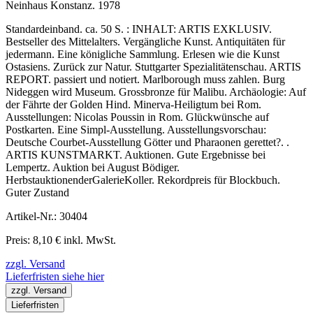
Neinhaus Konstanz. 1978
Standardeinband. ca. 50 S. : INHALT: ARTIS EXKLUSIV.
Bestseller des Mittelalters. Vergängliche Kunst. Antiquitäten für
jedermann. Eine königliche Sammlung. Erlesen wie die Kunst
Ostasiens. Zurück zur Natur. Stuttgarter Spezialitätenschau. ARTIS
REPORT. passiert und notiert. Marlborough muss zahlen. Burg
Nideggen wird Museum. Grossbronze für Malibu. Archäologie: Auf
der Fährte der Golden Hind. Minerva-Heiligtum bei Rom.
Ausstellungen: Nicolas Poussin in Rom. Glückwünsche auf
Postkarten. Eine Simpl-Ausstellung. Ausstellungsvorschau:
Deutsche Courbet-Ausstellung Götter und Pharaonen gerettet?. .
ARTIS KUNSTMARKT. Auktionen. Gute Ergebnisse bei
Lempertz. Auktion bei August Bödiger.
HerbstauktionenderGalerieKoller. Rekordpreis für Blockbuch.
Guter Zustand
Artikel-Nr.: 30404
Preis: 8,10 € inkl. MwSt.
zzgl. Versand
Lieferfristen siehe hier
zzgl. Versand
Lieferfristen