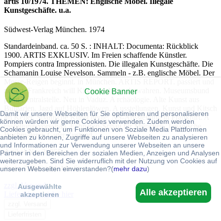
artis 10/1974. THEMEN: Englische Möbel. Illegale
Kunstgeschäfte. u.a.
Südwest-Verlag München. 1974
Standardeinband. ca. 50 S. : INHALT: Documenta: Rückblick
1900. ARTIS EXKLUSIV. Im Freien schaffende Künstler.
Pompiers contra Impressionisten. Die illegalen Kunstgeschäfte. Die
Schamanin Louise Nevelson. Sammeln - z.B. englische Möbel. Der
Messe-Reigen beginnt. in München. ARTIS REPORT. passiert und
notiert. Frankreich will Kirchenschätze. bewahren. Museumsbund
Cookie Banner
plant Zentralstelle. Neu in Vaduz. A rchäologie. Alte Kunst aus
Bulgarien. Jagd auf Höhlenlöwen. A usstellungen. Kunst und Kitsch
Damit wir unsere Webseiten für Sie optimieren und personalisieren
im Keller. Spanische Kunst heute. NS-Ausstellung in Frankfurt. A
können würden wir gerne Cookies verwenden. Zudem werden
usstellungsvorschau. Echnaton-Schau für München. Japanische
Cookies gebraucht, um Funktionen von Soziale Media Plattformen
Buchmalerei. Guter Zustand
anbieten zu können, Zugriffe auf unsere Webseiten zu analysieren
und Informationen zur Verwendung unserer Webseiten an unsere
Artikel-Nr.: 30855
Partner in den Bereichen der sozialen Medien, Anzeigen und Analysen
weiterzugeben. Sind Sie widerruflich mit der Nutzung von Cookies auf
Preis: 7,40 € inkl. MwSt.
unseren Webseiten einverstanden?(
mehr dazu
)
zzgl. Versand
Ausgewählte
Alle akzeptieren
Lieferfristen siehe hier
akzeptieren
zzgl. Versand
Lieferfristen