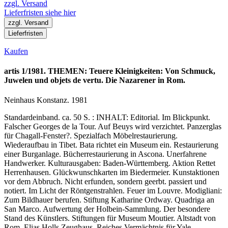
zzgl. Versand
Lieferfristen siehe hier
zzgl. Versand
Lieferfristen
Kaufen
artis 1/1981. THEMEN: Teuere Kleinigkeiten: Von Schmuck,
Juwelen und objets de vertu. Die Nazarener in Rom.
Neinhaus Konstanz. 1981
Standardeinband. ca. 50 S. : INHALT: Editorial. Im Blickpunkt.
Falscher Georges de la Tour. Auf Beuys wird verzichtet. Panzerglas
für Chagall-Fenster?. Spezialfach Möbelrestaurierung.
Wiederaufbau in Tibet. Bata richtet ein Museum ein. Restaurierung
einer Burganlage. Bücherrestaurierung in Ascona. Unerfahrene
Handwerker. Kulturausgaben: Baden-Württemberg. Aktion Rettet
Herrenhausen. Glückwunschkarten im Biedermeier. Kunstaktionen
vor dem Abbruch. Nicht erfunden, sondern geerbt. passiert und
notiert. Im Licht der Röntgenstrahlen. Feuer im Louvre. Modigliani:
Zum Bildhauer berufen. Stiftung Katharine Ordway. Quadriga an
San Marco. Aufwertung der Holbein-Sammlung. Der besondere
Stand des Künstlers. Stiftungen für Museum Moutier. Altstadt von
Rom. Elias Holls Zeughaus. Reiches Vermächtnis für Yale.