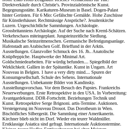
Direktverkäufe durch Christie's. Provinzialrömische Kunst.
Begegnungsstätte. Karikaturen-Museum in Basel. Dogen-Palast
hinter Gerüsten. Für 6 Mio: Gefälschte Gemälde. Hohe Zuschüsse
für Künstlerhäuser. Rechtmässige Ansprüche?. Jesuitenkirche
Luzern. Urgeschichtliche Sammlungen. Archäologie.
Grossbritanniens Archäologie. Auf der Suche nach Kreml-Schätzen.
Verkehrschaos miteingeplant. Jungsteinzeitliche Siedlung.
Musikalische Steinzeitmenschen. Germanische Befestigungsanlage.
Hafenstadt am Arabischen Golf. Brieffund in der Arktis.
Ausstellungen. Glanzvoller Schmuck des 16. Jh.. Anatolische
Knüpfteppiche. Hauptwerke der Minimal Art.
Goldschmiedearbeiten. Für würdig befunden.... Spiegelbild der
Wirklichkeit. Gallien in der Spätantike. Kunst in Ungarn. Art
Nouveau in Belgien. 1 have a very dirty mind.... Spuren der
Konsumgesellschaft. Schule des Sehens. Internationale
Ausstellungen. Unbekannte Bilder von Kandinsky.
Ausstellungsvorschau. Vor dem Besuch des Papstes. Frankreichs
Neuerwerbungen. Erste Retrospektive in den USA. In Vorbereitung:
Avantgardekunst. DDR-Fortschritt. Beziehungen Technik und
Kunst. Retrospektive Serge Brignoni. artis-Termine. Auktionen.
Versteigerung im Nouveau Drouot. Das Dorotheum in Wien.
Bischöfliches Silbergerät. Die Sammlung einer Amerikanerin.
Kirchner blieb nicht im Dorf. Wieder ein teurer Waldmüller.
Erstklassige Asiatica sind gefragt. Internationale Auktionstermine.