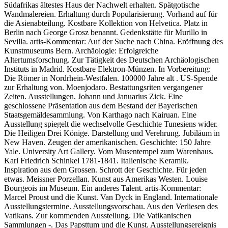
Südafrikas ältestes Haus der Nachwelt erhalten. Spätgotische
Wandmalereien. Erhaltung durch Popularisierung. Vorhand auf für
die Asienabteilung. Kostbare Kollektion von Helvetica. Platz in
Berlin nach George Grosz benannt. Gedenkstätte für Murillo in
Sevilla. artis-Kommentar: Auf der Suche nach China. Eröffnung des
Kunstmuseums Bern. Archäologie: Erfolgreiche
Altertumsforschung. Zur Tätigkeit des Deutschen Archäologischen
Instituts in Madrid. Kostbare Elektron-Münzen. In Vorbereitung:
Die Römer in Nordrhein-Westfalen. 100000 Jahre alt . US-Spende
zur Erhaltung von. Moenjodaro. Bestattungsriten vergangener
Zeiten. Ausstellungen. Johann und Januarius Zick. Eine
geschlossene Präsentation aus dem Bestand der Bayerischen
Staatsgemäldesammlung. Von Karthago nach Kairuan. Eine
Ausstellung spiegelt die wechselvolle Geschichte Tunesiens wider.
Die Heiligen Drei Könige. Darstellung und Verehrung. Jubiläum in
New Haven. Zeugen der amerikanischen. Geschichte: 150 Jahre
Yale. University Art Gallery. Vom Musentempel zum Warenhaus.
Karl Friedrich Schinkel 1781-1841. Italienische Keramik.
Inspiration aus dem Grossen. Schrott der Geschichte. Für jeden
etwas. Meissner Porzellan. Kunst aus Amerikas Westen. Louise
Bourgeois im Museum. Ein anderes Talent. artis-Kommentar:
Marcel Proust und die Kunst. Van Dyck in England. Internationale
Ausstellungstermine. Ausstellungsvorschau. Aus den Verliesen des
Vatikans. Zur kommenden Ausstellung. Die Vatikanischen
Sammlungen -. Das Papsttum und die Kunst. Ausstellungsereignis