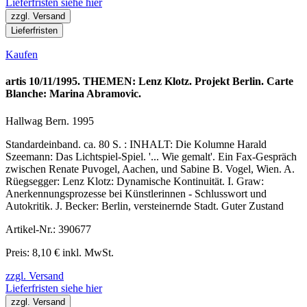
Lieferfristen siehe hier
zzgl. Versand
Lieferfristen
Kaufen
artis 10/11/1995. THEMEN: Lenz Klotz. Projekt Berlin. Carte
Blanche: Marina Abramovic.
Hallwag Bern. 1995
Standardeinband. ca. 80 S. : INHALT: Die Kolumne Harald
Szeemann: Das Lichtspiel-Spiel. '... Wie gemalt'. Ein Fax-Gespräch
zwischen Renate Puvogel, Aachen, und Sabine B. Vogel, Wien. A.
Rüegsegger: Lenz Klotz: Dynamische Kontinuität. I. Graw:
Anerkennungsprozesse bei Künstlerinnen - Schlusswort und
Autokritik. J. Becker: Berlin, versteinernde Stadt. Guter Zustand
Artikel-Nr.: 390677
Preis: 8,10 € inkl. MwSt.
zzgl. Versand
Lieferfristen siehe hier
zzgl. Versand