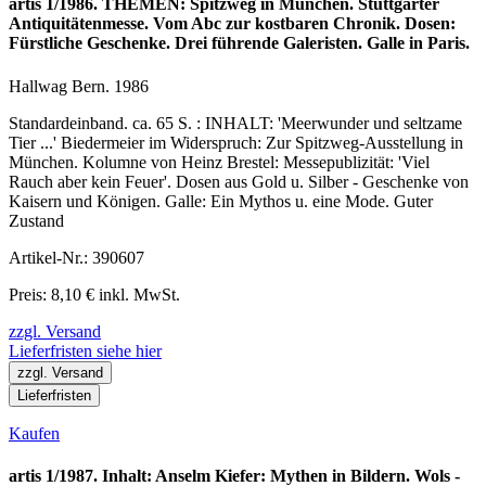
artis 1/1986. THEMEN: Spitzweg in München. Stuttgarter
Antiquitätenmesse. Vom Abc zur kostbaren Chronik. Dosen:
Fürstliche Geschenke. Drei führende Galeristen. Galle in Paris.
Hallwag Bern. 1986
Standardeinband. ca. 65 S. : INHALT: 'Meerwunder und seltzame
Tier ...' Biedermeier im Widerspruch: Zur Spitzweg-Ausstellung in
München. Kolumne von Heinz Brestel: Messepublizität: 'Viel
Rauch aber kein Feuer'. Dosen aus Gold u. Silber - Geschenke von
Kaisern und Königen. Galle: Ein Mythos u. eine Mode. Guter
Zustand
Artikel-Nr.: 390607
Preis: 8,10 € inkl. MwSt.
zzgl. Versand
Lieferfristen siehe hier
zzgl. Versand
Lieferfristen
Kaufen
artis 1/1987. Inhalt: Anselm Kiefer: Mythen in Bildern. Wols -