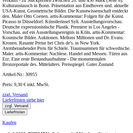
verkauft - zu Stückpreisen zwischen 20. und 450 Mark (Seite 8).
Kulturaustausch in Bonn. Präsentation aus Eindhoven und. aktuelle
USA-Kunst. Geometrische Bilder. Die Kunstwissenschaft entdeckt
den. Maler Otto Coenen. artis-Kommentar: Folgen für die Kunst.
Picasso in Düsseldorf. Künstlerinsel Sylt. Ausstellungsvorschau.
Deutsche expressionistische Plastik. Premiere in Los Angeles -
Vorschau. auf ein Ausstellungsereignis in Köln. artis-Kommentar:
Kosmische Bilder. Auktionen. Mellons Millionen und Dr. Evans.
Kronen. Rasante Preise bei Chris de's. in New York.
Atemberaubender Preis für Schiele. Traumsummen für schwedische.
Maler. artis-Kommentar: Nachlese. Handel und Messen. Türen aus
Erz. Eine erste Bestandsaufnahme - Die monumentalen
Bronzeportale des. Mittelalters. Preisspiegel. Guter Zustand
Artikel-Nr.: 30955
Preis: 9,30 € inkl. MwSt.
zzgl. Versand
Lieferfristen siehe hier
zzgl. Versand
Lieferfristen
Kaufen