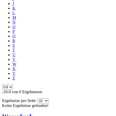
J
K
L
M
N
O
P
Q
R
S
T
U
V
W
X
Y
Z
-10-0 von 0 Ergebnissen
Ergebnisse pro Seite:
Keine Ergebnisse gefunden!