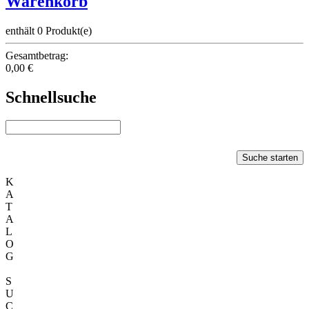
Warenkorb
enthält 0 Produkt(e)
Gesamtbetrag:
0,00 €
Schnellsuche
Suche starten
K
A
T
A
L
O
G
S
U
C