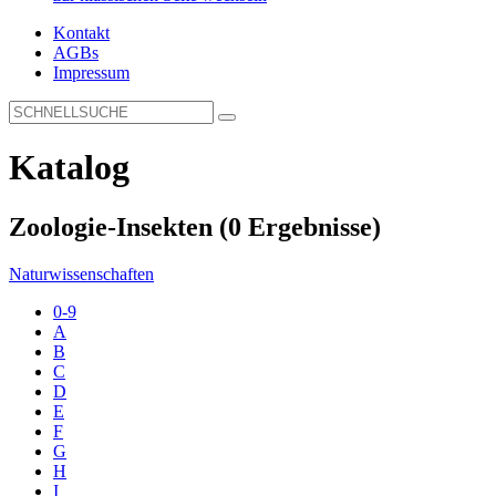
Kontakt
AGBs
Impressum
Katalog
Zoologie-Insekten
(0 Ergebnisse)
Naturwissenschaften
0-9
A
B
C
D
E
F
G
H
I