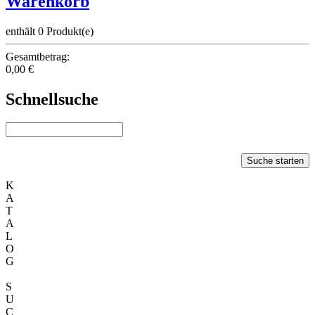
Warenkorb
enthält 0 Produkt(e)
Gesamtbetrag:
0,00 €
Schnellsuche
Suche starten
K
A
T
A
L
O
G
S
U
C