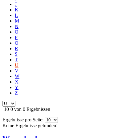
J
K
L
M
N
O
P
Q
R
S
T
U
V
W
X
Y
Z
-10-0 von 0 Ergebnissen
Ergebnisse pro Seite:
Keine Ergebnisse gefunden!