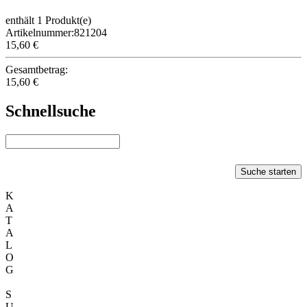
enthält 1 Produkt(e)
Artikelnummer:821204
15,60 €
Gesamtbetrag:
15,60 €
Schnellsuche
Suche starten
K
A
T
A
L
O
G
S
U