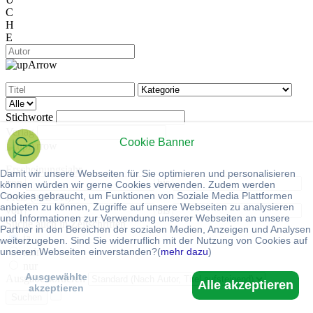
C
H
E
Stichworte
Verlag
Cookie Banner
Erscheinungsjahr
Damit wir unsere Webseiten für Sie optimieren und personalisieren
von
bis
können würden wir gerne Cookies verwenden. Zudem werden
Cookies gebraucht, um Funktionen von Soziale Media Plattformen
Preis (in EUR):
anbieten zu können, Zugriffe auf unsere Webseiten zu analysieren
von
bis
und Informationen zur Verwendung unserer Webseiten an unsere
Suche auch in Zeitschriften
Partner in den Bereichen der sozialen Medien, Anzeigen und Analysen
ja
weiterzugeben. Sind Sie widerruflich mit der Nutzung von Cookies auf
nein
unseren Webseiten einverstanden?(
mehr dazu
)
nur
Ausgewählte
Ausgabe sortieren
Alle akzeptieren
akzeptieren
Suchen