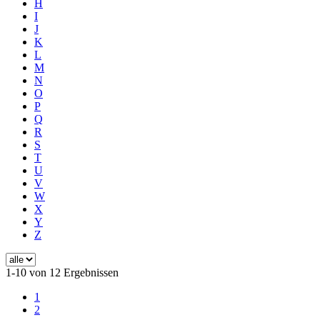
H
I
J
K
L
M
N
O
P
Q
R
S
T
U
V
W
X
Y
Z
1-10 von 12 Ergebnissen
1
2