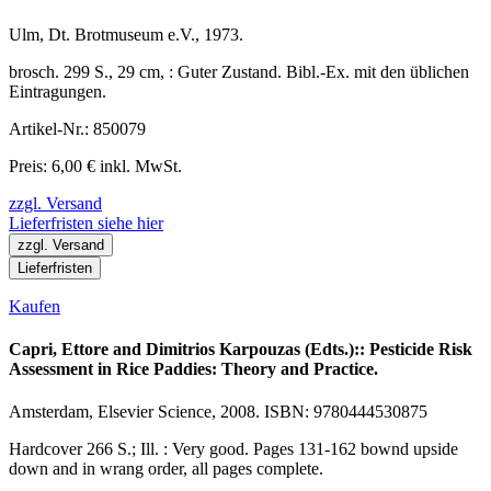
Ulm, Dt. Brotmuseum e.V., 1973.
brosch. 299 S., 29 cm, : Guter Zustand. Bibl.-Ex. mit den üblichen
Eintragungen.
Artikel-Nr.: 850079
Preis: 6,00 € inkl. MwSt.
zzgl. Versand
Lieferfristen siehe hier
zzgl. Versand
Lieferfristen
Kaufen
Capri, Ettore and Dimitrios Karpouzas (Edts.):: Pesticide Risk
Assessment in Rice Paddies: Theory and Practice.
Amsterdam, Elsevier Science, 2008. ISBN: 9780444530875
Hardcover 266 S.; Ill. : Very good. Pages 131-162 bownd upside
down and in wrang order, all pages complete.