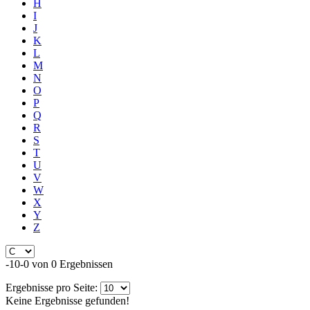
H
I
J
K
L
M
N
O
P
Q
R
S
T
U
V
W
X
Y
Z
-10-0 von 0 Ergebnissen
Ergebnisse pro Seite:
Keine Ergebnisse gefunden!