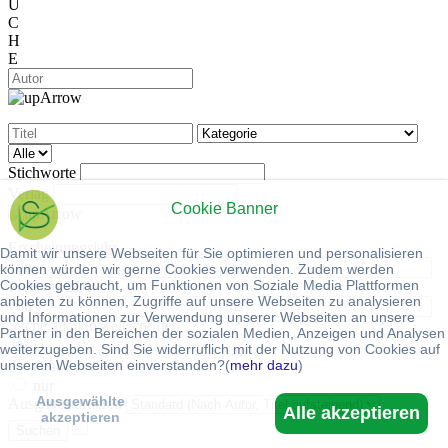
U
C
H
E
Stichworte
Verlag
Cookie Banner
Erscheinungsjahr
Damit wir unsere Webseiten für Sie optimieren und personalisieren
von
bis
können würden wir gerne Cookies verwenden. Zudem werden
Cookies gebraucht, um Funktionen von Soziale Media Plattformen
Preis (in EUR):
anbieten zu können, Zugriffe auf unsere Webseiten zu analysieren
von
bis
und Informationen zur Verwendung unserer Webseiten an unsere
Suche auch in Zeitschriften
Partner in den Bereichen der sozialen Medien, Anzeigen und Analysen
ja
weiterzugeben. Sind Sie widerruflich mit der Nutzung von Cookies auf
unseren Webseiten einverstanden?(
mehr dazu
)
nein
nur
Ausgewählte
Ausgabe sortieren
Alle akzeptieren
akzeptieren
Suchen